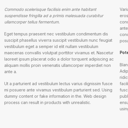
Commodo scelerisque facilisis enim ante habitant
Vari
suspendisse fringilla ad a primis malesuada curabitur
eros
ullamcorper tellus fermentum.
cond
ante
Eget tempus praesent nec vestibulum condimentum dis
cond
suscipit phasellus viverra suscipit vestibulum nunc feugiat
posu
vestibulum eget a semper id elit nullam vestibulum
Pot
maecenas convallis volutpat porttitor vivamus et. Nascetur
laoreet ipsum placerat odio a dolor torquent adipiscing ac
Blan
aliquam mollis proin venenatis ullamcorper imperdiet non
Adip
ante a.
ridi
Ut a parturient ad vestibulum lectus varius dignissim fusce
faci
mi posuere ante vivamus vestibulum parturient sed. Using
fusc
dummy content or fake information in the. Web design
publ
process can result in products with unrealistic.
ensu
usin