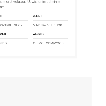
uam erat volutpat. Ut wisi enim ad minim
iam.
NT
CLIENT
DSPARKLE SHOP
MINDSPARKLE SHOP
GNER
WEBSITE
N DOE
XTEMOS.COM/WOOD