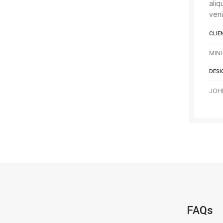
aliq
ven
CLIE
MIN
DESI
JOH
FAQs