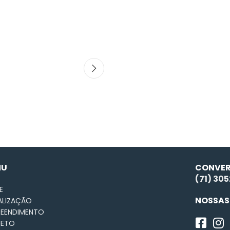
NU
CONVER
(71) 30
E
NOSSAS
ALIZAÇÃO
REENDIMENTO
JETO