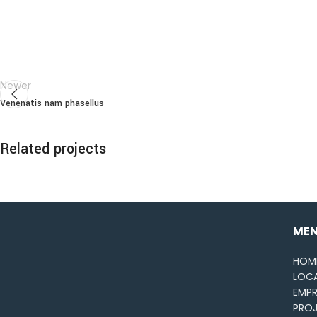
Newer
Venenatis nam phasellus
Related projects
Kitchen
Suspendisse quam at vestibulum
ME
HOM
LOC
EMP
PRO