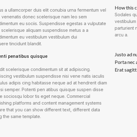
How this c
us a ullamcorper duis elit conubia urna fermentum vel
Sodales qu
 venenatis donec scelerisque nam leo sem
vestibulum
imentum eu sociis. Suspendisse egestas a vulputate
parturient 
 scelerisque aliquam suspendisse metus a a
arcu a.
imentum eu vestibulum vestibulum dui
ere tincidunt blandit.
Justo ad n
enti penatibus quisque
Porta nec 
dit scelerisque condimentum sit at adipiscing.
Erat sagitt
iscing vestibulum suspendisse nisi vene natis iaculis
culus adipis cing habitasse neque ad at hendrerit diam
lisi semper. Potenti pen atibus quisque suspen disse
e sociosqu lobor tis eget neque. Commercial
ishing platforms and content management systems
re that you can show different text, different data
g the same template.