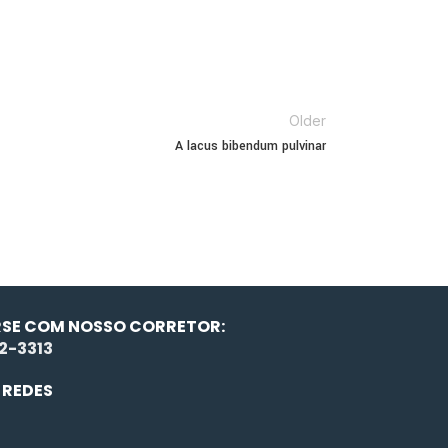
Older
A lacus bibendum pulvinar
SE COM NOSSO CORRETOR:
52-3313
 REDES