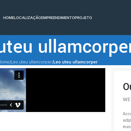
HOME
LOCALIZAÇÃO
EMPREENDIMENTO
PROJETO
uteu ullamcorpe
Home
/
Leo uteu ullamcorper
/
Leo uteu ullamcorper
O
WE
Accu
adip
euis